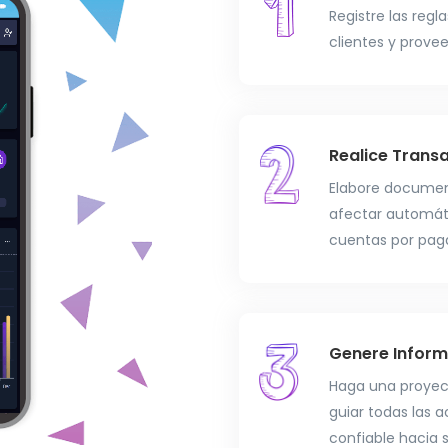
Registre las regl
clientes y prove
Realice Trans
Elabore document
afectar automáti
cuentas por paga
Genere Inform
Haga una proyecc
guiar todas las 
confiable hacia s